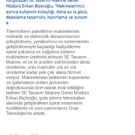
vurgulayan 5E Tasarım Makine Genel
Müdürü Erkan Biçkioğlu, “Makinelerimiz
ayrıca kullanım kolaylığı, daha az iş gücü,
depolama tasarrufu, hazırlama ve sunum
a
Thermoform paketleme makinelerinin
mekanik ve elektronik donanımlarının
iyileştirilmesi, yenilenmesi ve sistemlerinin
geliştirilmesiyle başladığı faaliyetlerine
spiral şoklama ve soğutma sistemi
makinelerin üretimini ekleyen 5E Tasarım
Makine, et ve et ürünleri sektöründen deniz
ürünlerine, unlu mamuller süt ve süt
ürünlerine kadar pek çok alana hizmet
veriyor. Makinelerinin belirlenen kapasiteler
ve işletmelerin üretim prosesleri
doğrultusunda özel olarak imal edildiğini
belirten 5E Tasarım Makine Genel Müdürü
Erkan Biçkioğlu, gıda işleme teknolojileri
alanında geliştirdikleri spiral sistemlerin
özelliklerini ve yeni yatırımlarını Gıda
Teknolojisi’ne anlattı.