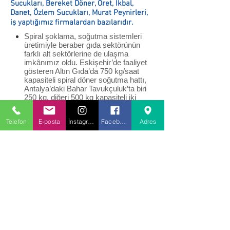
Sucukları, Bereket Döner, Oret, İkbal,
Danet, Özlem Sucukları, Murat Peynirleri,
iş yaptığımız firmalardan bazılarıdır.
Spiral şoklama, soğutma sistemleri
üretimiyle beraber gıda sektörünün
farklı alt sektörlerine de ulaşma
imkânımız oldu. Eskişehir’de faaliyet
gösteren Altın Gıda’da 750 kg/saat
kapasiteli spiral döner soğutma hattı,
Antalya’daki Bahar Tavukçuluk’ta biri
250 kg, diğeri 500 kg kapasiteli iki
spiral köfte-hamburger şoklama
sistemi, İzmir’deki Ofis Gıda’da tek bir
Telefon
E-posta
İnstagram
Facebook
Adres
hatta 250 kg/saat kapasiteli milföy
hamuru şoklama ve 1000 kg saat
kapasiteli unlu mamul soğutma
sistemi, Tekirdağ’da bulunan Bolca
Gıda’da 500 kg/saat kapasiteli spiral
mantı şoklama hattı, Bandırma Şeker
Piliç tesislerinde 750 kg/saat kapasiteli
spiral döner soğutma hattı ve
Rusya’da çikolata bisküvi hattında
çalışan 500 kg/saat kapasiteli gofret
bloğu soğutma hattımız bulunmaktadır.
Şu an itibari ile Türkiye’nin gıda