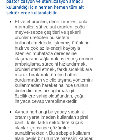
pastörizasyon ve sterilizasyon amaçlı
kullanıldığı için hemen hemen tüm alt
sektörlerde kullanılabilir.
Et ve et ürünleri, deniz ürünleri, unlu
mamuller, süt ve süt ürünleri, çoğu
meyve-sebze çeşitleri ve şekerli
ürünler üreticileri bu sistemi
kullanabilmektedir. İşlenmiş ürünlerin
hızlı ve çok az iş-enerji kaybıyla
istenilen muhafaza derecesine
ulaşmasını sağlamak, işlenmiş ürünün
ambalajlama sürecini hızlandırmak,
ürünleri steril etmek, farklı sıcaklıklara
maruz bırakmak, üretim hattını
durdurmadan ve elle taşıma yöntemini
kullanmadan hareket halinde ürünün
dinlendirilmesini sağlamak gibi
özelliklere sahip olduğundan, çoğu
ihtiyaca cevap verebilmektedir.
Ayrıca herhangi bir yapay sıcaklık
ortamı yaratılmadan kullanılan spiral
bantlı kule, farklı sektörlere küçük
alanlar içerisinde çözümler
sunabilmektedir. Bu sebeple kullanım
alanı geniş bir ürün yelpazesini kapsar.