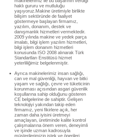
makinelerimiz ile bu başarının verdiği
haklı gururu ve mutluluğu
yaşıyoruz.Makine üretimiyle birlikte
bilişim sektöründe de faaliyet
göstermeye başlayan firmamız,
yazılım, donanım, destek ve
danışmanlık hizmetleri vermektedir.
2009 yılında makine ve yedek parça
imalatı, bilgi işlem yazılım hizmetleri,
bilgi işlem donanım hizmetleri
konusunda ISO 2008 alınarak Türk
Standartları Enstitüsü hizmet
yeterliliğimiz belgelenmiştir.
Ayrıca makinelerimiz insan sağlığı,
can ve mal güvenliği, hayvan ve bitki
yaşam ve sağlığı, çevre ve tüketicinin
korunması açısından asgari güvenlik
koşullarına sahip olduğunu gösteren
CE belgelerine de sahiptir. Gelişen
teknolojiyi yakından takip eden
firmamız, yeni fikirlere açık, her
zaman daha iyisini üretmeyi
amaçlayan, üretiminde kalite kontrol
çalışmalarına önem veren, deneyimli
ve işinde uzman kadrosuyla
müşterilerimizin istek ve önerileri