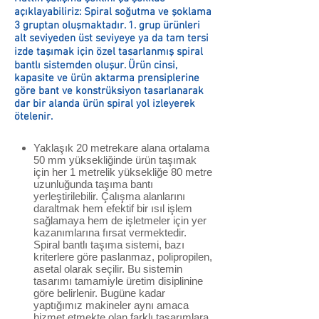
açıklayabiliriz: Spiral soğutma ve şoklama
3 gruptan oluşmaktadır. 1. grup ürünleri
alt seviyeden üst seviyeye ya da tam tersi
izde taşımak için özel tasarlanmış spiral
bantlı sistemden oluşur. Ürün cinsi,
kapasite ve ürün aktarma prensiplerine
göre bant ve konstrüksiyon tasarlanarak
dar bir alanda ürün spiral yol izleyerek
ötelenir.
Yaklaşık 20 metrekare alana ortalama
50 mm yüksekliğinde ürün taşımak
için her 1 metrelik yüksekliğe 80 metre
uzunluğunda taşıma bantı
yerleştirilebilir. Çalışma alanlarını
daraltmak hem efektif bir ısıl işlem
sağlamaya hem de işletmeler için yer
kazanımlarına fırsat vermektedir.
Spiral bantlı taşıma sistemi, bazı
kriterlere göre paslanmaz, polipropilen,
asetal olarak seçilir. Bu sistemin
tasarımı tamamiyle üretim disiplinine
göre belirlenir. Bugüne kadar
yaptığımız makineler aynı amaca
hizmet etmekte olan farklı tasarımlara