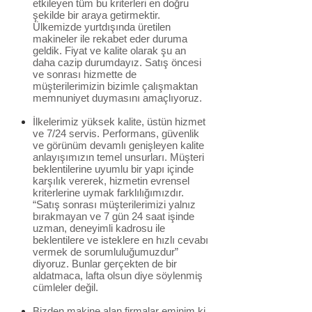
etkileyen tüm bu kriterleri en doğru
şekilde bir araya getirmektir.
Ülkemizde yurtdışında üretilen
makineler ile rekabet eder duruma
geldik. Fiyat ve kalite olarak şu an
daha cazip durumdayız. Satış öncesi
ve sonrası hizmette de
müşterilerimizin bizimle çalışmaktan
memnuniyet duymasını amaçlıyoruz.
İlkelerimiz yüksek kalite, üstün hizmet
ve 7/24 servis. Performans, güvenlik
ve görünüm devamlı genişleyen kalite
anlayışımızın temel unsurları. Müşteri
beklentilerine uyumlu bir yapı içinde
karşılık vererek, hizmetin evrensel
kriterlerine uymak farklılığımızdır.
“Satış sonrası müşterilerimizi yalnız
bırakmayan ve 7 gün 24 saat işinde
uzman, deneyimli kadrosu ile
beklentilere ve isteklere en hızlı cevabı
vermek de sorumluluğumuzdur”
diyoruz. Bunlar gerçekten de bir
aldatmaca, lafta olsun diye söylenmiş
cümleler değil.
Bizden makine alan firmalar eminim ki