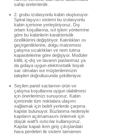
sahip üretimlerdir.
2. grubu izolasyonlu kabin oluşturuyor.
Spiral taşıyıcı sistemi bu izolasyonlu
kabin içerisine yerleştiriyoruz. Dış
ortam koşullarına, ısıl işlem yöntemine
göre bu kabinlerin karakteristik
özelliklerini değiştiriyor. Kalınlıkları ısı
geçirgenliklerine, dolgu malzemesi
çalışma sıcaklıkları ve nem tutma
kapasitelerine göre değişiyor. Modüler
kilitli, iç-dış ve tavanın paslanmaz ya
da gıdaya uygun elektrostatik boyalı
sac olmaları ise müşterilerimizin
talepleri doğrultusunda şekilleniyor.
Seçilen panel saclarının ürün ve
çalışma koşullarına uygun olabilmesi
için önerilerimizi sunuyoruz. Kabin
içerisinde tüm noktalara ulaşımı
sağlamak için belirli yerlerde çarpma
kapılar bulunuyor. Buzlanma nedeniyle
kapıların açılmamasını önlemek için
düşük watt’lı ısıtıcılar kullanıyoruz.
Kapılar kapalı iken giriş çıkışlardaki
hava perdeleri ile sistem tamamen