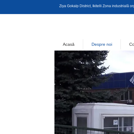
Ziya Gokalp District, Ikitelli Zona industrială
Acasă
Despre noi
Co