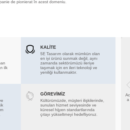
mpanie de pionierat în acest domeniu.
KALİTE
5E Tasarım olarak mümkün olan
en iyi ürünü sunmak değil, aynı
han
zamanda sektörümüzü ileriye
n ilk
taşımak için en ileri teknoloji ve
yeniliği kullanmaktır.
GÖREVİMİZ
Ac
a
ve
Kültürümüzde, müşteri ilişkilerinde,
ik
sunulan hizmet seviyesinde ve
em
küresel hijyen standartlarında
a
çıtayı yükseltmeyi hedefliyoruz.