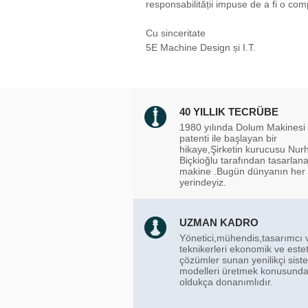
responsabilității impuse de a fi o co
Cu sinceritate
5E Machine Design și I.T.
40 YILLIK TECRÜBE
1980 yılında Dolum Makinesi
patenti ile başlayan bir
hikaye,Şirketin kurucusu Nur
Biçkioğlu tarafından tasarlana
makine .Bugün dünyanın her
yerindeyiz.
UZMAN KADRO
Yönetici,mühendis,tasarımcı 
teknikerleri ekonomik ve estet
çözümler sunan yenilikçi sist
modelleri üretmek konusund
oldukça donanımlıdır.