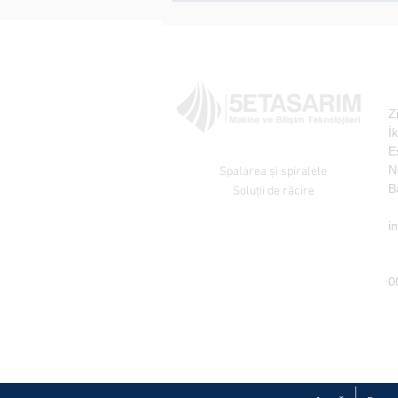
a
A
Z
İ
E
5E Tasarım Machine
N
Spalarea și spiralele
B
Soluții de răcire
E
i
T
0