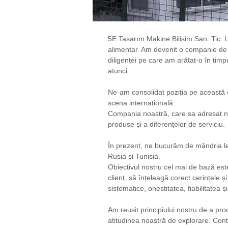
5E Tasarım Makine Bilișim San. Tic. Lt
alimentar. Am devenit o companie de 
diligenței pe care am arătat-o ​​în tim
atunci.
Ne-am consolidat poziția pe această c
scena internațională.
Compania noastră, care sa adresat numai
produse și a diferențelor de serviciu.
În prezent, ne bucurăm de mândria le
Rusia și Tunisia.
Obiectivul nostru cel mai de bază est
client, să înțeleagă corect cerințele și
sistematice, onestitatea, fiabilitatea și
Am reusit principiului nostru de a pr
atitudinea noastră de explorare. Cont