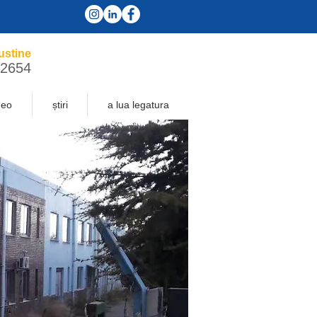
ustine
-2654
deo
știri
a lua legatura