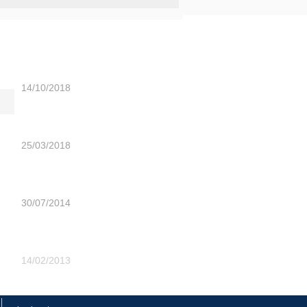
știri
8-12 octombrie 2018 / Moscova
14/10/2018
20-23 martie 2018 / Germania
Köln Anuga
25/03/2018
Food Tech 2014 / Tüyap,
Istanbul
30/07/2014
Sisteme de congelare și răcire
prin spirale
14/02/2013