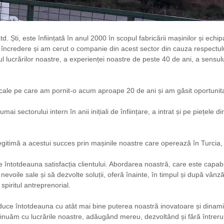
d. Ști, este înființată în anul 2000 în scopul fabricării mașinilor și ech
încredere și am cerut o companie din acest sector din cauza respectulu
pul lucrărilor noastre, a experienței noastre de peste 40 de ani, a sensului
ale pe care am pornit-o acum aproape 20 de ani și am găsit oportunitat
 sectorului intern în anii inițiali de înființare, a intrat și pe piețele 
gitimă a acestui succes prin mașinile noastre care operează în Turcia
e întotdeauna satisfacția clientului. Abordarea noastră, care este capa
 nevoile sale și să dezvolte soluții, oferă înainte, în timpul și după vânză
 spiritul antreprenorial.
oduce întotdeauna cu atât mai bine puterea noastră inovatoare și dinami
inuăm cu lucrările noastre, adăugând mereu, dezvoltând și fără întrerup