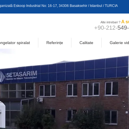
 organizată Eskoop Industrial No: 16-17, 34306 Basaksehir / Istanbul / TURCIA
A s
Alte intrebari ?
+90-212-
549
ngelator spiralat
Referințe
Calitate
Galerie vi