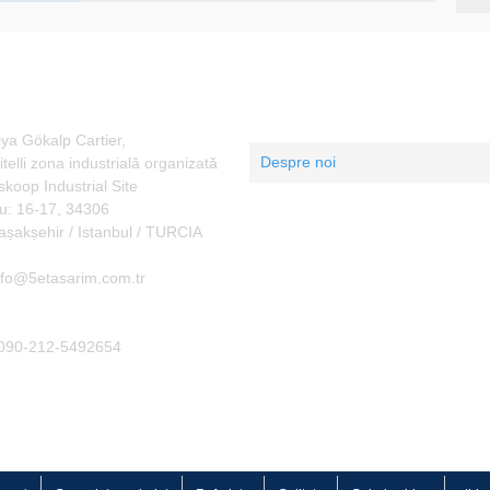
 lua legatura
meniu principal
dresa:
Acasă
iya Gökalp Cartier,
Despre noi
kitelli zona industrială organizată
skoop Industrial Site
Congelator spiralat
u: 16-17, 34306
așakșehir / Istanbul / TURCIA
Referințe
-Mail
nfo@5etasarim.com.tr
Calitate
elefon:
Galerie video
090-212-5492654
știri
a lua legatura