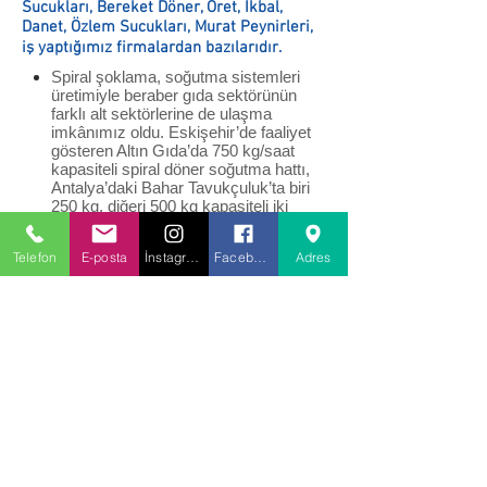
Sucukları, Bereket Döner, Oret, İkbal,
Danet, Özlem Sucukları, Murat Peynirleri,
iş yaptığımız firmalardan bazılarıdır.
Spiral şoklama, soğutma sistemleri
üretimiyle beraber gıda sektörünün
farklı alt sektörlerine de ulaşma
imkânımız oldu. Eskişehir’de faaliyet
gösteren Altın Gıda’da 750 kg/saat
kapasiteli spiral döner soğutma hattı,
Antalya’daki Bahar Tavukçuluk’ta biri
250 kg, diğeri 500 kg kapasiteli iki
spiral köfte-hamburger şoklama
sistemi, İzmir’deki Ofis Gıda’da tek bir
Telefon
E-posta
İnstagram
Facebook
Adres
hatta 250 kg/saat kapasiteli milföy
hamuru şoklama ve 1000 kg saat
kapasiteli unlu mamul soğutma
sistemi, Tekirdağ’da bulunan Bolca
Gıda’da 500 kg/saat kapasiteli spiral
mantı şoklama hattı, Bandırma Şeker
Piliç tesislerinde 750 kg/saat kapasiteli
spiral döner soğutma hattı ve
Rusya’da çikolata bisküvi hattında
çalışan 500 kg/saat kapasiteli gofret
bloğu soğutma hattımız bulunmaktadır.
Şu an itibari ile Türkiye’nin gıda