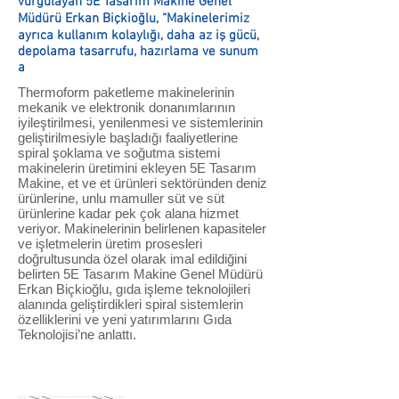
vurgulayan 5E Tasarım Makine Genel
Müdürü Erkan Biçkioğlu, “Makinelerimiz
ayrıca kullanım kolaylığı, daha az iş gücü,
depolama tasarrufu, hazırlama ve sunum
a
Thermoform paketleme makinelerinin
mekanik ve elektronik donanımlarının
iyileştirilmesi, yenilenmesi ve sistemlerinin
geliştirilmesiyle başladığı faaliyetlerine
spiral şoklama ve soğutma sistemi
makinelerin üretimini ekleyen 5E Tasarım
Makine, et ve et ürünleri sektöründen deniz
ürünlerine, unlu mamuller süt ve süt
ürünlerine kadar pek çok alana hizmet
veriyor. Makinelerinin belirlenen kapasiteler
ve işletmelerin üretim prosesleri
doğrultusunda özel olarak imal edildiğini
belirten 5E Tasarım Makine Genel Müdürü
Erkan Biçkioğlu, gıda işleme teknolojileri
alanında geliştirdikleri spiral sistemlerin
özelliklerini ve yeni yatırımlarını Gıda
Teknolojisi’ne anlattı.