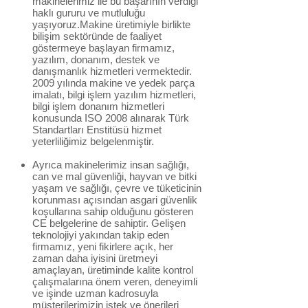
makinelerimiz ile bu başarının verdiği
haklı gururu ve mutluluğu
yaşıyoruz.Makine üretimiyle birlikte
bilişim sektöründe de faaliyet
göstermeye başlayan firmamız,
yazılım, donanım, destek ve
danışmanlık hizmetleri vermektedir.
2009 yılında makine ve yedek parça
imalatı, bilgi işlem yazılım hizmetleri,
bilgi işlem donanım hizmetleri
konusunda ISO 2008 alınarak Türk
Standartları Enstitüsü hizmet
yeterliliğimiz belgelenmiştir.
Ayrıca makinelerimiz insan sağlığı,
can ve mal güvenliği, hayvan ve bitki
yaşam ve sağlığı, çevre ve tüketicinin
korunması açısından asgari güvenlik
koşullarına sahip olduğunu gösteren
CE belgelerine de sahiptir. Gelişen
teknolojiyi yakından takip eden
firmamız, yeni fikirlere açık, her
zaman daha iyisini üretmeyi
amaçlayan, üretiminde kalite kontrol
çalışmalarına önem veren, deneyimli
ve işinde uzman kadrosuyla
müşterilerimizin istek ve önerileri