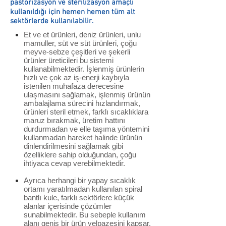
pastörizasyon ve sterilizasyon amaçlı
kullanıldığı için hemen hemen tüm alt
sektörlerde kullanılabilir.
Et ve et ürünleri, deniz ürünleri, unlu
mamuller, süt ve süt ürünleri, çoğu
meyve-sebze çeşitleri ve şekerli
ürünler üreticileri bu sistemi
kullanabilmektedir. İşlenmiş ürünlerin
hızlı ve çok az iş-enerji kaybıyla
istenilen muhafaza derecesine
ulaşmasını sağlamak, işlenmiş ürünün
ambalajlama sürecini hızlandırmak,
ürünleri steril etmek, farklı sıcaklıklara
maruz bırakmak, üretim hattını
durdurmadan ve elle taşıma yöntemini
kullanmadan hareket halinde ürünün
dinlendirilmesini sağlamak gibi
özelliklere sahip olduğundan, çoğu
ihtiyaca cevap verebilmektedir.
Ayrıca herhangi bir yapay sıcaklık
ortamı yaratılmadan kullanılan spiral
bantlı kule, farklı sektörlere küçük
alanlar içerisinde çözümler
sunabilmektedir. Bu sebeple kullanım
alanı geniş bir ürün yelpazesini kapsar.