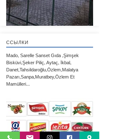
ССЫЛКИ
Mado, Sarelle Sanset Gıda ,Şimşek
Bisküvi,Şeker Piliç, Aytaç, İkbal,
Danet,Tahsildaroğlu,Özlem,Malatya
Pazarı,Sanpa,Muratbey,Özlem Et
Mamülleri...