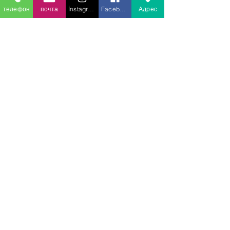
телефон
почта
İnstagram
Facebook
Адрес
ВИДЕО ГАЛЕРЕЯ
Спиральное охлаждение, системы
закалки, заморозка рогалика 600 кг /
час, 1 тонна / час. Замороженное
мороженое, хлеб, халва, мясо и мясные
продукты, кондитерские изделия ...