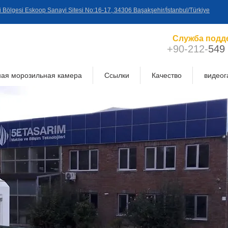
yi Bölgesi Eskoop Sanayi Sitesi No:16-17, 34306 Başakşehir/İstanbul/Türkiye
Служба подд
+90-212-
549
ая морозильная камера
Ссылки
Качество
видеог