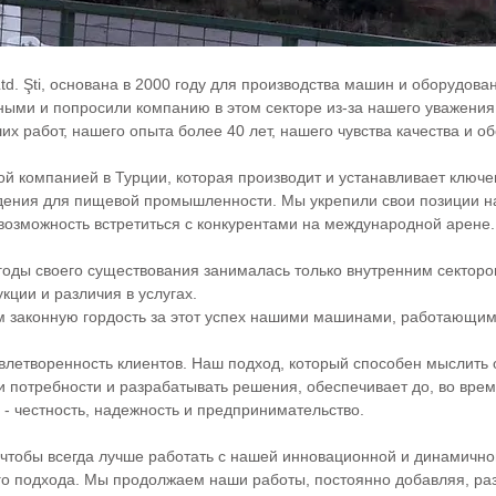
. Ltd. Şti, основана в 2000 году для производства машин и оборудо
ми и попросили компанию в этом секторе из-за нашего уважения 
х работ, нашего опыта более 40 лет, нашего чувства качества и об
й компанией в Турции, которая производит и устанавливает ключ
дения для пищевой промышленности. Мы укрепили свои позиции на
 возможность встретиться с конкурентами на международной арене.
годы своего существования занималась только внутренним сектор
кции и различия в услугах.
 законную гордость за этот успех нашими машинами, работающими
овлетворенность клиентов. Наш подход, который способен мыслить 
и потребности и разрабатывать решения, обеспечивает до, во вре
 - честность, надежность и предпринимательство.
чтобы всегда лучше работать с нашей инновационной и динамично
го подхода. Мы продолжаем наши работы, постоянно добавляя, ра