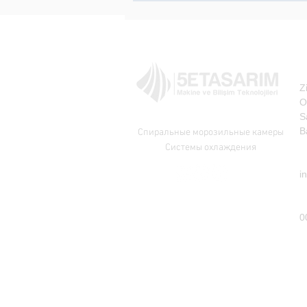
К
А
Z
O
S
Дизайн 5E
B
Спиральные морозильные камеры
Системы охлаждения
п
i
т
0