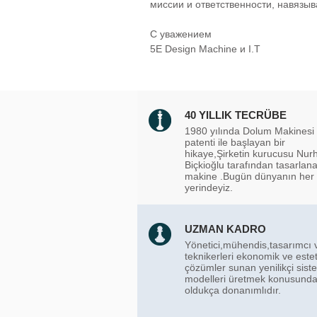
миссии и ответственности, навязы
С уважением
5E Design Machine и I.T
40 YILLIK TECRÜBE
1980 yılında Dolum Makinesi
patenti ile başlayan bir
hikaye,Şirketin kurucusu Nur
Biçkioğlu tarafından tasarlana
makine .Bugün dünyanın her
yerindeyiz.
UZMAN KADRO
Yönetici,mühendis,tasarımcı 
teknikerleri ekonomik ve estet
çözümler sunan yenilikçi sist
modelleri üretmek konusund
oldukça donanımlıdır.